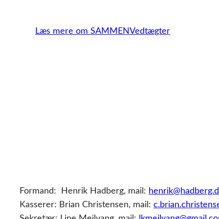
Læs mere om SAMMEN
Vedtægter
Formand: Henrik Hadberg, mail:
henrik@hadberg.d
Kasserer: Brian Christensen, mail:
c.brian.christe
Sekretær: Line Mejlvang, mail:
lkmejlvang@gmail.c