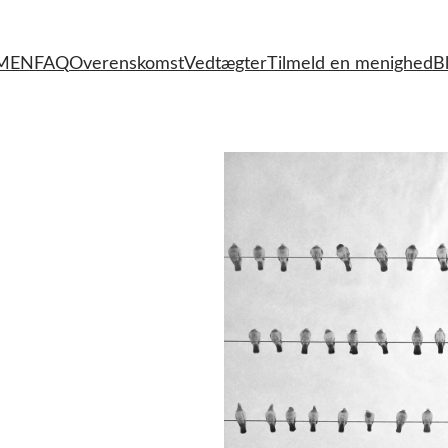
MMEN
FAQ
Overenskomst
Vedtægter
Tilmeld en menighed
B