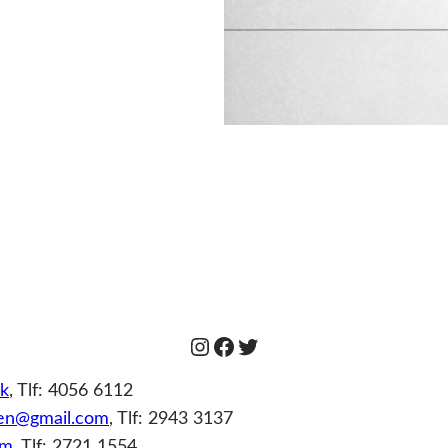
Instagram
Facebook
Twitter
k
, Tlf: 4056 6112
nsen@gmail.com
, Tlf: 2943 3137
om
, Tlf: 2721 1554