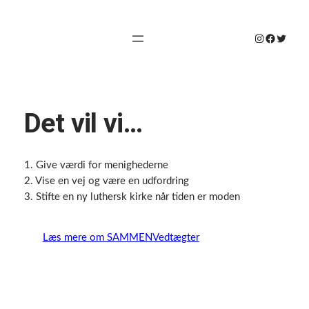
Spring
til
Instagram
Faceboo
Twitte
indhold
Det vil vi…
1. Give værdi for menighederne
2. Vise en vej og være en udfordring
3. Stifte en ny luthersk kirke når tiden er moden
Læs mere om SAMMEN
Vedtægter